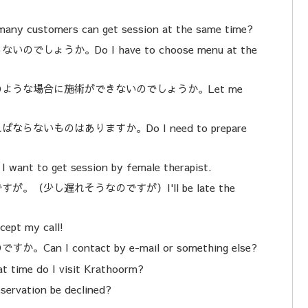
mers can get session at the same time?
うか。Do I have to choose menu at the
うな場合に施術ができないのでしょうか。Let me
いものはありますか。Do I need to prepare
get session by female therapist.
少し遅れそうなのですが）I'll be late the
 my call!
 contact by e-mail or something else?
do I visit Krathoorm?
tion be declined?