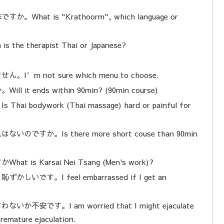
 is "Krathoorm", which language or
herapist Thai or Japanese?
not sure which menu to choose.
nds within 90min? (90min course)
ywork (Thai massage) hard or painful for
。Is there more short couse than 90min
Karsai Nei Tsang (Men's work)?
。I feel embarrassed if I get an
。I am worried that I might ejaculate
remature ejaculation.