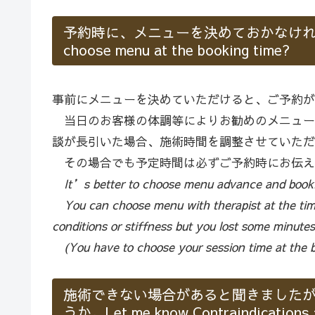
予約時に、メニューを決めておかなければなら
choose menu at the booking time?
事前にメニューを決めていただけると、ご予約が
当日のお客様の体調等によりお勧めのメニュー
談が長引いた場合、施術時間を調整させていただ
その場合でも予定時間は必ずご予約時にお伝え
It’s better to choose menu advance and book
You can choose menu with therapist at the time
conditions or stiffness but you lost some minutes
(You have to choose your session time at the b
施術できない場合があると聞きました
うか。Let me know Contraindications f