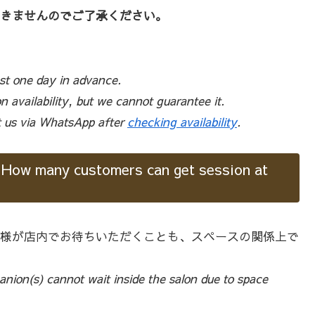
きませんのでご了承ください。
ast one day in advance.
availability, but we cannot guarantee it.
ct us via WhatsApp after
checking availability
.
 customers can get session at
様が店内でお待ちいただくことも、スペースの関係上で
nion(s) cannot wait inside the salon due to space