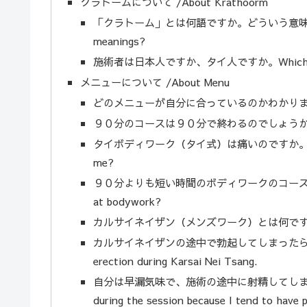
クラトームについて /About Krathoorm
「クラトーム」とは何語ですか。どういう意味ですか。What
meanings?
施術者は日本人ですか、タイ人ですか。Which is the t
メニューについて /About Menu
どのメニューが自分に合っているのかわかりません。I’m 
９０分のコースは９０分で終わるのでしょうか。Will it e
タイボディワーク（タイ式）は痛いのですか。Is Thai bod
me?
９０分よりも短い時間のボディワークのコースはないのですか
at bodywork?
カルサイネイザン（メンズワーク）とは何ですかWhat is 
カルサイネイザンの途中で勃起してしまったら恥ずかしいです
erection during Karsai Nei Tsang.
自分は早漏気味で、施術の途中に射精してしまわないか不安です
during the session because I tend to have p