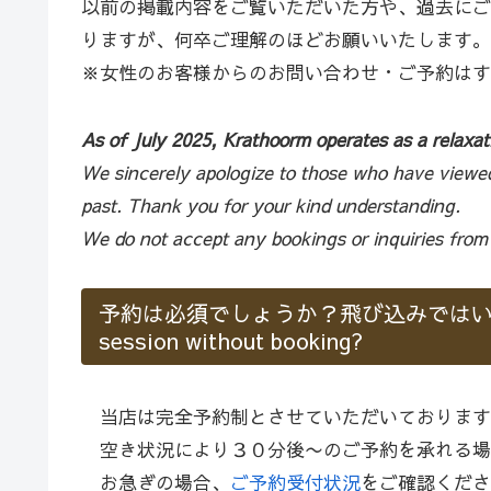
以前の掲載内容をご覧いただいた方や、過去にご
りますが、何卒ご理解のほどお願いいたします。
※女性のお客様からのお問い合わせ・ご予約はす
As of July 2025, Krathoorm operates as a relaxati
We sincerely apologize to those who have viewed 
past. Thank you for your kind understanding.
We do not accept any bookings or inquiries from
予約は必須でしょうか？飛び込みではいけないので
session without booking?
当店は完全予約制とさせていただいております
空き状況により３０分後〜のご予約を承れる場
お急ぎの場合、
ご予約受付状況
をご確認くださ