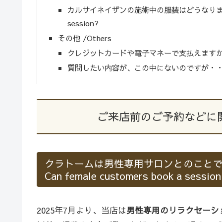
カルサイネイザンの施術中の服装はどうなりますか？What s
session?
その他 /Others
クレジットカードや電子マネーで支払えますかCan I pa
質問したい内容が、この中にないのですが・・・。I can't 
ご来店前のご予約などに関して B
クラトームは男性専用サロンとのこと
Can female customers book a session
2025年7月より、当店は
男性専用のリラクセーシ