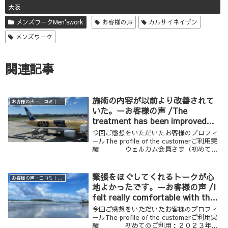
大阪
メンズワークMen'swork
お客様の声
カルサイネイザン
メンズワーク
関連記事
施術の内容が以前より改善されて
お客様の声・口コミ｜男性専用リラクゼーション Krathoorm クラトーム 大阪
いた。ーお客様の声 /The
treatment has been improved
compared to previous visits-
今回ご感想をいただいたお客様のプロフィ
Customer’s Feedback
ールThe profile of the customerご利用実
績 ウェルカム会員さま（初めての
ご利用：２０１１年）年齢・性別
５０歳代 男性ご利用のメニュー ボディ
ワーク １２０分 （...
緊張をほぐしてくれるトークが心
お客様の声・口コミ｜男性専用リラクゼーション Krathoorm クラトーム 大阪
地よかったです。ーお客様の声 /I
felt really comfortable with the
talking which released my tense
今回ご感想をいただいたお客様のプロフィ
by therapist-Customer’s
ールThe profile of the customerご利用実
績 初めてのご利用：２０２３年年
Feedback