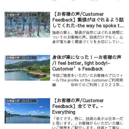
齢・性別 ４０歳代 男性ご利用の
メニュー メンズワーク ９０分 （カ
ルサイネイザンライト）...
【お客様の声/Customer
お客様の声・口コミ｜男性専用リラクゼーション Krathoorm クラトーム 大阪
Feedback】緊張がほぐれるよう話
してくれた-the way he spoke to
me helped me relax and release
施術の質と、緊張が自然にほぐれる時間に
my tension
ついてのお客様の声。技術だけでなく、心
身が落ち着く環境づくりを大切にしている
当サロンの考え方をお伝えします。
身体が楽になった！ーお客様の声
お客様の声・口コミ｜男性専用リラクゼーション Krathoorm クラトーム 大阪
/I feel better, light body!-
Customer’s Feedback
今回ご感想をいただいたお客様のプロフィ
ールThe profile of the customerご利用実
績 初めてのご利用：２０２３年年
齢・性別 3０歳代 男性ご利用の
メニュー メンズワーク 18０分 （メ
ンズスウィート（アロ...
【お客様の声/Customer
お客様の声・口コミ｜男性専用リラクゼーション Krathoorm クラトーム 大阪
Feedback】全てです。-
Everything
「全てです。特に、技術の高さは日本一だ
と思います。」お客様からいただいた嬉し
いご感想をご紹介します。技術と丁寧な施