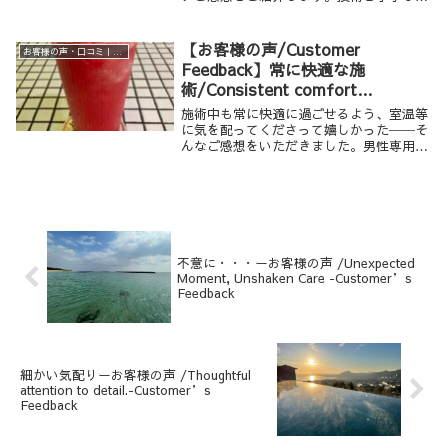
術を大切にしています。
【お客様の声/Customer
お客様の声・口コミ｜男性専用リラクゼーション Krathoorm クラトーム 大阪
Feedback】常に快適な施
術/Consistent comfort
throughout the session.
施術中も常に快適に過ごせるよう、室温等
に気を配ってくださって嬉しかった──そ
んなご感想をいただきました。男性専用の
落ち着いたプライベート空間で、安心して
過ごせた理由とは？
不意に・・・ーお客様の声 /Unexpected
Moment, Unshaken Care -Customer’s
Feedback
細かい気配りーお客様の声 /Thoughtful
attention to detail.-Customer’s
Feedback