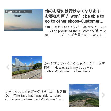
齢・性別 ４０歳代 男性ご利用の
メニュー メンズワーク １８０分
（アロマボディワークとカ...
他のお店には行けなくなりますー
お客様の声・口コミ｜男性専用リラクゼーション Krathoorm クラトーム 大阪
お客様の声 /I won’t be able to
go to other shops-Customer’s
Feedback
今回ご感想をいただいたお客様のプロフィ
ールThe profile of the customerご利用実
績 ブロンズ会員さま（初めてのご
利用：２０１５年）年齢・性別 ３
０歳代 男性ご利用のメニュー メンズワ
ーク １５０分 （メ...
身体が溶けていくような気持ち良さーお客
様の声 /it was as if my body was
melting-Customer’s Feedback
リラックスして施術を受けられたーお客様
の声 /The fact that I was able to relax
and enjoy the treatment-Customer’s
Feedback