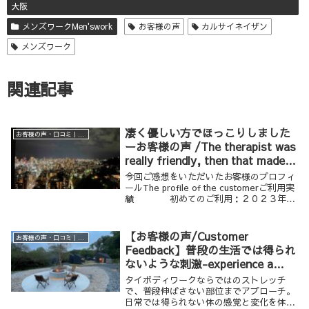
大阪
メンズワークMen'swork
お客様の声
カルサイネイザン
メンズワーク
関連記事
凄く優しい方でほっこりしました
お客様の声・口コミ｜男性専用リラクゼーション Krathoorm クラトーム 大阪
ーお客様の声 /The therapist was
really friendly, then that made
me feel warm and fuzzy inside-
今回ご感想をいただいたお客様のプロフィ
Customer’s Feedback
ールThe profile of the customerご利用実
績 初めてのご利用：２０２３年年
齢・性別 ３０歳代 男性ご利用の
メニュー ボディワーク ９０分 （ア
ロマボディワーク） F...
【お客様の声/Customer
お客様の声・口コミ｜男性専用リラクゼーション Krathoorm クラトーム 大阪
Feedback】普段の生活では得られ
ないような刺激-experience a
kind of stimulation that I
タイボディワークならではのストレッチ
wouldn’t normally get in
で、普段伸ばさない部位までアプローチ。
日常では得られない体の感覚と変化を体験
everyday life