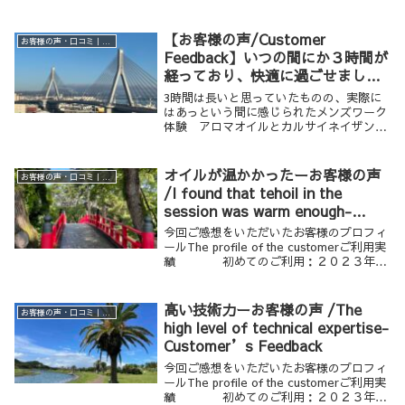
されたお客様の声をご紹介します。
【お客様の声/Customer
お客様の声・口コミ｜男性専用リラクゼーション Krathoorm クラトーム 大阪
Feedback】いつの間にか３時間が
経っており、快適に過ごせまし
た。-Before I knew it, three
3時間は長いと思っていたものの、実際に
hours had passed—and I felt
はあっという間に感じられたメンズワーク
体験 アロマオイルとカルサイネイザンを
completely at ease.
組み合わせた本格的な施術についてのご感
想です
オイルが温かかったーお客様の声
お客様の声・口コミ｜男性専用リラクゼーション Krathoorm クラトーム 大阪
/I found that tehoil in the
session was warm enough-
Customer’s Feedback
今回ご感想をいただいたお客様のプロフィ
ールThe profile of the customerご利用実
績 初めてのご利用：２０２３年年
齢・性別 ５０歳代 男性ご利用の
メニュー ボディワーク １２０分
（アロマボディワーク） ...
高い技術力ーお客様の声 /The
お客様の声・口コミ｜男性専用リラクゼーション Krathoorm クラトーム 大阪
high level of technical expertise-
Customer’s Feedback
今回ご感想をいただいたお客様のプロフィ
ールThe profile of the customerご利用実
績 初めてのご利用：２０２３年年