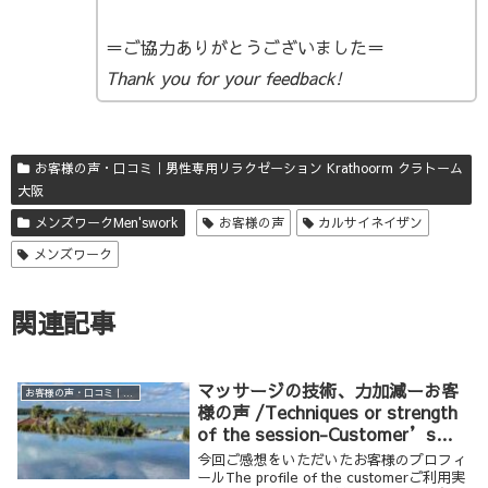
＝ご協力ありがとうございました＝
Thank you for your feedback!
お客様の声・口コミ｜男性専用リラクゼーション Krathoorm クラトーム
大阪
メンズワークMen'swork
お客様の声
カルサイネイザン
メンズワーク
関連記事
マッサージの技術、力加減ーお客
お客様の声・口コミ｜男性専用リラクゼーション Krathoorm クラトーム 大阪
様の声 /Techniques or strength
of the session-Customer’s
Feedback
今回ご感想をいただいたお客様のプロフィ
ールThe profile of the customerご利用実