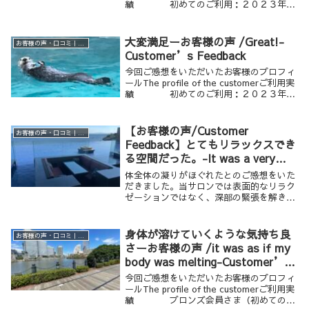
績 初めてのご利用：２０２３年年
齢・性別 ４０歳代 男性ご利用の
メニュー メンズワーク １２０分
（アロマボディワーク） ...
大変満足ーお客様の声 /Great!-
お客様の声・口コミ｜男性専用リラクゼーション Krathoorm クラトーム 大阪
Customer’s Feedback
今回ご感想をいただいたお客様のプロフィ
ールThe profile of the customerご利用実
績 初めてのご利用：２０２３年年
齢・性別 ４０歳代 男性ご利用の
メニュー メンズワーク １８０分
（メンズスウィート（アロ...
【お客様の声/Customer
お客様の声・口コミ｜男性専用リラクゼーション Krathoorm クラトーム 大阪
Feedback】とてもリラックスでき
る空間だった。-It was a very
relaxing and comfortable space.
体全体の凝りがほぐれたとのご感想をいた
だきました。当サロンでは表面的なリラク
ゼーションではなく、深部の緊張を解き、
本来の巡りを整える施術を行っています。
落ち着いた空間で受ける大人のメンズケ
ア。
身体が溶けていくような気持ち良
お客様の声・口コミ｜男性専用リラクゼーション Krathoorm クラトーム 大阪
さーお客様の声 /it was as if my
body was melting-Customer’s
Feedback
今回ご感想をいただいたお客様のプロフィ
ールThe profile of the customerご利用実
績 ブロンズ会員さま（初めてのご