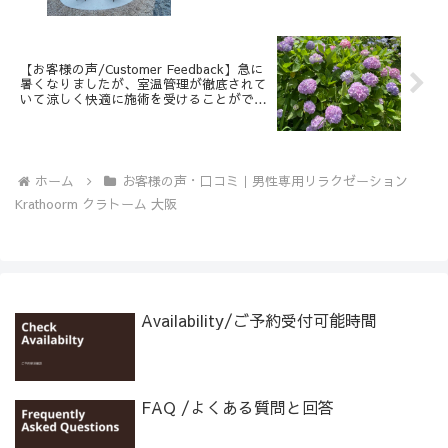
wouldn’t normally get in everyday life
【お客様の声/Customer Feedback】急に
暑くなりましたが、室温管理が徹底されて
いて涼しく快適に施術を受けることができ
ました。-the weather outside suddenly
became very hot, but the room
temperature was managed perfectly, so I
was able to enjoy the treatment in a cool
and comfortable environment.
ホーム
お客様の声・口コミ｜男性専用リラクゼーション
Krathoorm クラトーム 大阪
Availability/ご予約受付可能時間
FAQ /よくある質問と回答