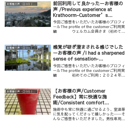
ーク １８０分 （ク...
前回利用して良かったーお客様の
お客様の声・口コミ｜男性専用リラクゼーション Krathoorm クラトーム 大阪
声 /Previous experience at
Krathoorm-Customer’s
Feedback
今回ご感想をいただいたお客様のプロフィ
ールThe profile of the customerご利用実
績 ウェルカム会員さま（初めての
ご利用：２０２３年）年齢・性別
４０歳代 男性ご利用のメニュー メンズ
ワーク ９０分 （カ...
感覚が研ぎ澄まされる感じでした
お客様の声・口コミ｜男性専用リラクゼーション Krathoorm クラトーム 大阪
ーお客様の声 /I had a sharpened
sense of sensation-
Customer’s Feedback
今回ご感想をいただいたお客様のプロフィ
ールThe profile of the customerご利用実
績 初めてのご利用：２０２４年年
齢・性別 ３０歳代 男性ご利用の
メニュー メンズワーク １８０分
（メンズスウィート（アロ...
【お客様の声/Customer
お客様の声・口コミ｜男性専用リラクゼーション Krathoorm クラトーム 大阪
Feedback】常に快適な施
術/Consistent comfort
throughout the session.
施術中も常に快適に過ごせるよう、室温等
に気を配ってくださって嬉しかった──そ
んなご感想をいただきました。男性専用の
落ち着いたプライベート空間で、安心して
過ごせた理由とは？