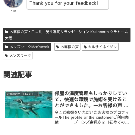
Thank you for your feedback!
hiro
お客様の声・口コミ｜男性専用リラクゼーション Krathoorm クラトーム
大阪
メンズワークMen'swork
お客様の声
カルサイネイザン
メンズワーク
関連記事
部屋の温度管理もしっかりしてい
お客様の声・口コミ｜男性専用リラクゼーション Krathoorm クラトーム 大阪
て、快適な環境で施術を受けるこ
とができました。ーお客様の声 /I
got my session in a cozy
今回ご感想をいただいたお客様のプロフィ
atmosohere, great temperature
ールThe profile of the customerご利用実
績 ブロンズ会員さま（初めてのご
condition-Customer’s
利用：２０２０年）年齢・性別 ３
Feedback
０歳代 男性ご利用のメニュー ボディワ