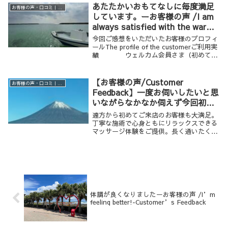
あたたかいおもてなしに毎度満足
お客様の声・口コミ｜男性専用リラクゼーション Krathoorm クラトーム 大阪
しています。ーお客様の声 /I am
always satisfied with the warm
hospitality.-Customer’s
今回ご感想をいただいたお客様のプロフィ
Feedback
ールThe profile of the customerご利用実
績 ウェルカム会員さま（初めての
ご利用：２０２０年）年齢・性別
３０歳代 男性ご利用のメニュー ボディ
ワーク １８０分 （...
【お客様の声/Customer
お客様の声・口コミ｜男性専用リラクゼーション Krathoorm クラトーム 大阪
Feedback】一度お伺いしたいと思
いながらなかなか伺えず今回初め
て利用/I had wanted to visit for
遠方から初めてご来店のお客様も大満足。
some time, and finally got the
丁寧な施術で心身ともにリラックスできる
マッサージ体験をご提供。長く通いたくな
chance to try it.
るサロンです。
体調が良くなりましたーお客様の声 /I’m
feeling better!-Customer’s Feedback