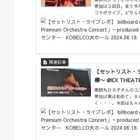
参加は３回目。全て今
コラボライブ、どちら
た。フェスティバルホール
【セットリスト・ラ
標〜 @EX THEATE
薬師丸ひろ子さんのコ
参加は実は初めて。８
く・・・。今回は久々
とでしたが、昨年、中..