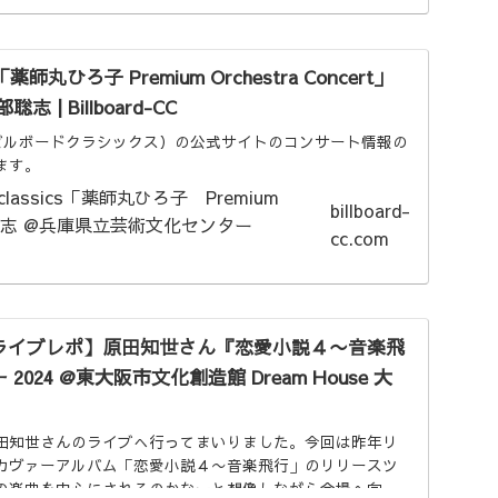
ics 「薬師丸ひろ子 Premium Orchestra Concert」
部聡志 | Billboard-CC
SSICS（ビルボードクラシックス）の公式サイトのコンサート情報の
ます。
billboard-
cc.com
ライブレポ】原田知世さん『恋愛小説４〜音楽飛
024 @東大阪市文化創造館 Dream House 大
田知世さんのライブへ行ってまいりました。今回は昨年リ
カヴァーアルバム「恋愛小説４〜音楽飛行」のリリースツ
の楽曲を中心にされるのかなーと想像しながら会場へ向か